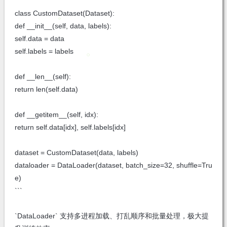
class CustomDataset(Dataset):
def __init__(self, data, labels):
self.data = data
self.labels = labels
def __len__(self):
return len(self.data)
def __getitem__(self, idx):
return self.data[idx], self.labels[idx]
dataset = CustomDataset(data, labels)
dataloader = DataLoader(dataset, batch_size=32, shuffle=Tru
e)
```
`DataLoader` 支持多进程加载、打乱顺序和批量处理，极大提