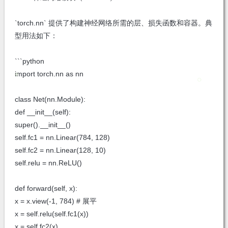
`torch.nn` 提供了构建神经网络所需的层、损失函数和容器。典
型用法如下：
```python
import torch.nn as nn
class Net(nn.Module):
def __init__(self):
super().__init__()
self.fc1 = nn.Linear(784, 128)
self.fc2 = nn.Linear(128, 10)
self.relu = nn.ReLU()
def forward(self, x):
x = x.view(-1, 784) # 展平
x = self.relu(self.fc1(x))
x = self.fc2(x)