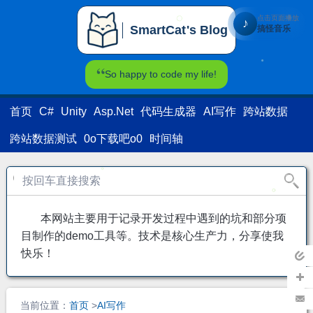
点击页面播放
♪
SmartCat's Blog
搞怪音乐
SmartCat's Blog
So happy to code my life!
首页
C#
Unity
Asp.Net
代码生成器
AI写作
跨站数据
跨站数据测试
0o下载吧o0
时间轴
本网站主要用于记录开发过程中遇到的坑和部分项
目制作的demo工具等。技术是核心生产力，分享使我
快乐！
返回
主页
加关
当前位置：
首页
>
AI写作