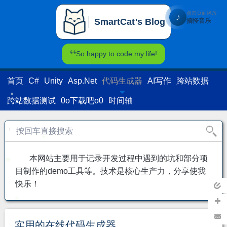
点击页面播放
♪
SmartCat's Blog
搞怪音乐
SmartCat's Blog
So happy to code my life!
首页
C#
Unity
Asp.Net
代码生成器
AI写作
跨站数据
跨站数据测试
0o下载吧o0
时间轴
本网站主要用于记录开发过程中遇到的坑和部分项
目制作的demo工具等。技术是核心生产力，分享使我
快乐！
返回
主页
加关
实用的在线代码生成器