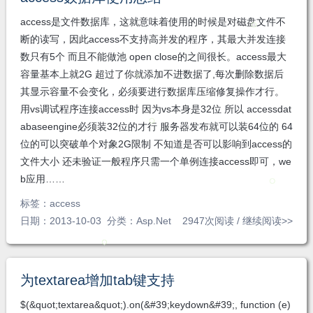
注
发私
access是文件数据库，这就意味着使用的时候是对磁盘文件不
信
断的读写，因此access不支持高并发的程序，其最大并发连接
数只有5个 而且不能做池 open close的之间很长。access最大
容量基本上就2G 超过了你就添加不进数据了,每次删除数据后
其显示容量不会变化，必须要进行数据库压缩修复操作才行。
用vs调试程序连接access时 因为vs本身是32位 所以 accessdat
abaseengine必须装32位的才行 服务器发布就可以装64位的 64
位的可以突破单个对象2G限制 不知道是否可以影响到access的
文件大小 还未验证一般程序只需一个单例连接access即可，we
b应用……
标签：
access
日期：2013-10-03 分类：
Asp.Net
2947次阅读 /
继续阅读>>
为textarea增加tab键支持
$(&quot;textarea&quot;).on(&#39;keydown&#39;, function (e)