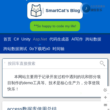
点击页面播放
♪
SmartCat's Blog
搞怪音乐
SmartCat's Blog
So happy to code my life!
首页
C#
Unity
Asp.Net
代码生成器
AI写作
跨站数据
跨站数据测试
0o下载吧o0
时间轴
本网站主要用于记录开发过程中遇到的坑和部分项
目制作的demo工具等。技术是核心生产力，分享使我
快乐！
返回
主页
加关
access数据库使用总结