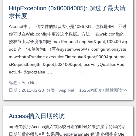
HttpException (0x80004005): 超过了最大请
求长度
Asp.net中，上传文件的默认大小是4096 KB，也就是4M，不过
你可以在Web.config中更改这个数据。方法： 在web.config的
授权节上写长度限制吧.maxRequestLength= &quot;102400 &q
uot; 这一句,单位为k （写在system.web中）configurationsyste
m.webhttpRuntime executionTimeout= &quot;9000&quot; ma
xRequestLength=&quot;502400&quot; useFullyQualifiedRedir
ectUrl= &quot;false ……
标签：
Asp.Net
日期：2011-02-23 分类：
Asp.Net
1525次阅读 /
继续阅读>>
Access插入日期的坑
sql语句执行Access插入或比较日期的时候如果拼接字符串的话
日期前后必须加#号 如果用OledbParamater的话 必须指定Ole