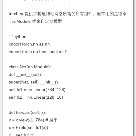
torch.nn提供了构建神经网络所需的所有组件。最常用的是继承
`nn.Module`类来自定义模型：
```python
import torch.nn as nn
import torch.nn.functional as F
class Net(nn.Module):
def __init__(self):
super(Net, self).__init__()
self.fc1 = nn.Linear(784, 128)
self.fc2 = nn.Linear(128, 10)
def forward(self, x):
x = x.view(-1, 784) # 展平
x = F.relu(self.fc1(x))
x = self.fc2(x)