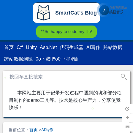
点击页面播放
♪
SmartCat's Blog
搞怪音乐
SmartCat's Blog
So happy to code my life!
首页
C#
Unity
Asp.Net
代码生成器
AI写作
跨站数据
跨站数据测试
0o下载吧o0
时间轴
本网站主要用于记录开发过程中遇到的坑和部分项
目制作的demo工具等。技术是核心生产力，分享使我
快乐！
返回
主页
加关
当前位置：
首页
>
AI写作