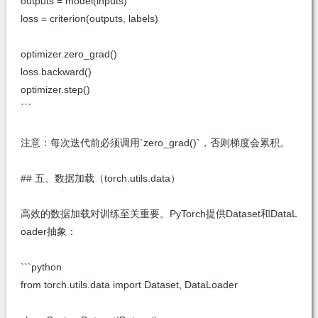
outputs = model(inputs)
loss = criterion(outputs, labels)
optimizer.zero_grad()
loss.backward()
optimizer.step()
```
注意：每次迭代前必须调用`zero_grad()`，否则梯度会累积。
## 五、数据加载（torch.utils.data）
高效的数据加载对训练至关重要。PyTorch提供Dataset和DataL
oader抽象：
```python
from torch.utils.data import Dataset, DataLoader