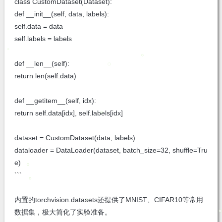
class CustomDataset(Dataset):
def __init__(self, data, labels):
self.data = data
self.labels = labels
def __len__(self):
return len(self.data)
def __getitem__(self, idx):
return self.data[idx], self.labels[idx]
dataset = CustomDataset(data, labels)
dataloader = DataLoader(dataset, batch_size=32, shuffle=Tru
e)
```
内置的torchvision.datasets还提供了MNIST、CIFAR10等常用
数据集，极大简化了实验准备。