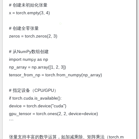
# 创建未初始化张量
x = torch.empty(3, 4)
# 创建全零张量
zeros = torch.zeros(2, 3)
# 从NumPy数组创建
import numpy as np
np_array = np.array([1, 2, 3])
tensor_from_np = torch.from_numpy(np_array)
# 指定设备（CPU/GPU）
if torch.cuda.is_available():
device = torch.device("cuda")
gpu_tensor = torch.ones(2, 2, device=device)
```
张量支持丰富的数学运算，如加减乘除、矩阵乘法（torch.m