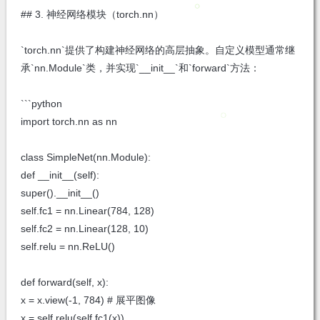
## 3. 神经网络模块（torch.nn）
`torch.nn`提供了构建神经网络的高层抽象。自定义模型通常继
承`nn.Module`类，并实现`__init__`和`forward`方法：
```python
import torch.nn as nn
class SimpleNet(nn.Module):
def __init__(self):
super().__init__()
self.fc1 = nn.Linear(784, 128)
self.fc2 = nn.Linear(128, 10)
self.relu = nn.ReLU()
def forward(self, x):
x = x.view(-1, 784) # 展平图像
x = self.relu(self.fc1(x))