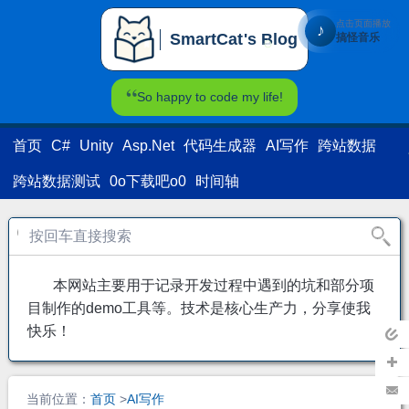
点击页面播放
♪
SmartCat's Blog
搞怪音乐
SmartCat's Blog
So happy to code my life!
首页
C#
Unity
Asp.Net
代码生成器
AI写作
跨站数据
跨站数据测试
0o下载吧o0
时间轴
本网站主要用于记录开发过程中遇到的坑和部分项
目制作的demo工具等。技术是核心生产力，分享使我
快乐！
返回
主页
加关
当前位置：
首页
>
AI写作