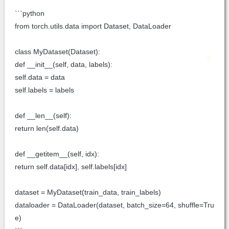
```python
from torch.utils.data import Dataset, DataLoader
class MyDataset(Dataset):
def __init__(self, data, labels):
self.data = data
self.labels = labels
def __len__(self):
return len(self.data)
def __getitem__(self, idx):
return self.data[idx], self.labels[idx]
dataset = MyDataset(train_data, train_labels)
dataloader = DataLoader(dataset, batch_size=64, shuffle=Tru
e)