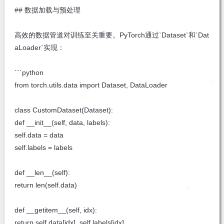
## 数据加载与预处理
高效的数据管道对训练至关重要。PyTorch通过`Dataset`和`Dat
aLoader`实现：
```python
from torch.utils.data import Dataset, DataLoader
class CustomDataset(Dataset):
def __init__(self, data, labels):
self.data = data
self.labels = labels
def __len__(self):
return len(self.data)
def __getitem__(self, idx):
return self.data[idx], self.labels[idx]