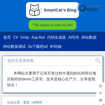
点击页面播放
♪
SmartCat's Blog
搞怪音乐
SmartCat's Blog
So happy to code my life!
首页
C#
Unity
Asp.Net
代码生成器
AI写作
跨站数据
跨站数据测试
0o下载吧o0
时间轴
本网站主要用于记录开发过程中遇到的坑和部分项
目制作的demo工具等。技术是核心生产力，分享使我
快乐！
返回
主页
加关
当前位置：
首页
>
AI写作