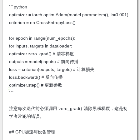
```python
optimizer = torch.optim.Adam(model.parameters(), lr=0.001)
criterion = nn.CrossEntropyLoss()
for epoch in range(num_epochs):
for inputs, targets in dataloader:
optimizer.zero_grad() # 清零梯度
outputs = model(inputs) # 前向传播
loss = criterion(outputs, targets) # 计算损失
loss.backward() # 反向传播
optimizer.step() # 更新参数
```
注意每次迭代前必须调用`zero_grad()`清除累积梯度，这是初
学者常犯的错误。
## GPU加速与设备管理