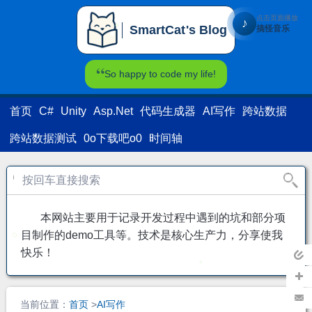
点击页面播放
♪
SmartCat's Blog
搞怪音乐
SmartCat's Blog
So happy to code my life!
首页
C#
Unity
Asp.Net
代码生成器
AI写作
跨站数据
跨站数据测试
0o下载吧o0
时间轴
本网站主要用于记录开发过程中遇到的坑和部分项
目制作的demo工具等。技术是核心生产力，分享使我
快乐！
返回
主页
加关
当前位置：
首页
>
AI写作