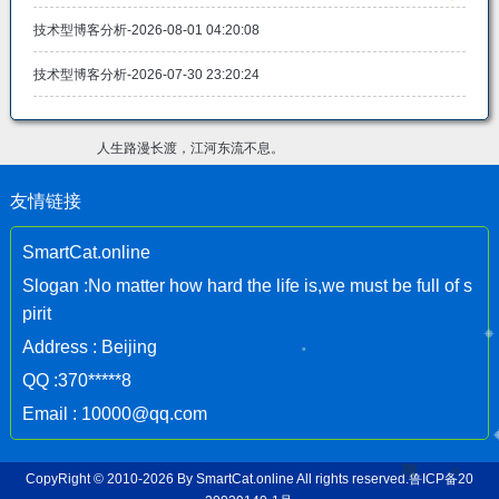
技术型博客分析-2026-08-01 04:20:08
技术型博客分析-2026-07-30 23:20:24
人生路漫长渡，江河东流不息。
友情链接
SmartCat.online
Slogan :No matter how hard the life is,we must be full of s
pirit
Address : Beijing
QQ :370*****8
Email : 10000@qq.com
聊
×
CopyRight © 2010-2026 By
SmartCat.online
All rights reserved.
鲁ICP备20