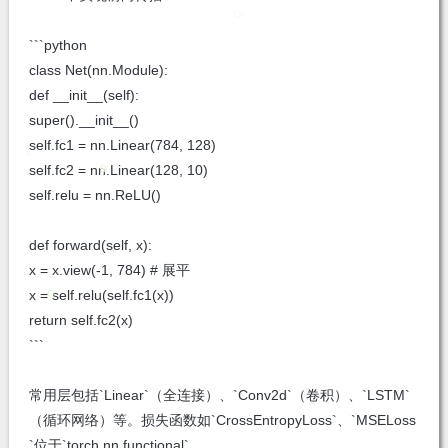
```python
class Net(nn.Module):
def __init__(self):
super().__init__()
self.fc1 = nn.Linear(784, 128)
self.fc2 = nn.Linear(128, 10)
self.relu = nn.ReLU()
def forward(self, x):
x = x.view(-1, 784) # 展平
x = self.relu(self.fc1(x))
return self.fc2(x)
```
常用层包括`Linear`（全连接）、`Conv2d`（卷积）、`LSTM`
（循环网络）等。损失函数如`CrossEntropyLoss`、`MSELoss
`位于`torch.nn.functional`。