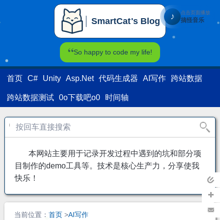
点击页面播放
♪
SmartCat's Blog
搞怪音乐
SmartCat's Blog
So happy to code my life!
首页
C#
Unity
Asp.Net
代码生成器
AI写作
跨站数据
跨站数据测试
0o下载吧o0
时间轴
本网站主要用于记录开发过程中遇到的坑和部分项
目制作的demo工具等。技术是核心生产力，分享使我
快乐！
返回
主页
加关
当前位置：
首页
>
AI写作