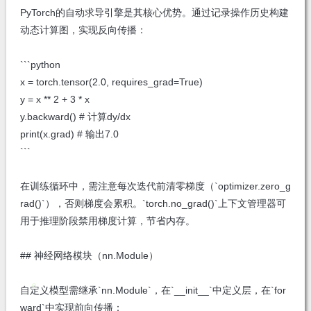
PyTorch的自动求导引擎是其核心优势。通过记录操作历史构建
动态计算图，实现反向传播：
```python
x = torch.tensor(2.0, requires_grad=True)
y = x ** 2 + 3 * x
y.backward() # 计算dy/dx
print(x.grad) # 输出7.0
```
在训练循环中，需注意每次迭代前清零梯度（`optimizer.zero_g
rad()`），否则梯度会累积。`torch.no_grad()`上下文管理器可
用于推理阶段禁用梯度计算，节省内存。
## 神经网络模块（nn.Module）
自定义模型需继承`nn.Module`，在`__init__`中定义层，在`for
ward`中实现前向传播：