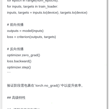
for epoch in range(num_epochs):
for inputs, targets in train_loader:
inputs, targets = inputs.to(device), targets.to(device)
# 前向传播
outputs = model(inputs)
loss = criterion(outputs, targets)
# 反向传播
optimizer.zero_grad()
loss.backward()
optimizer.step()
```
验证阶段需包裹在`torch.no_grad()`中以提升效率。
## 高级特性