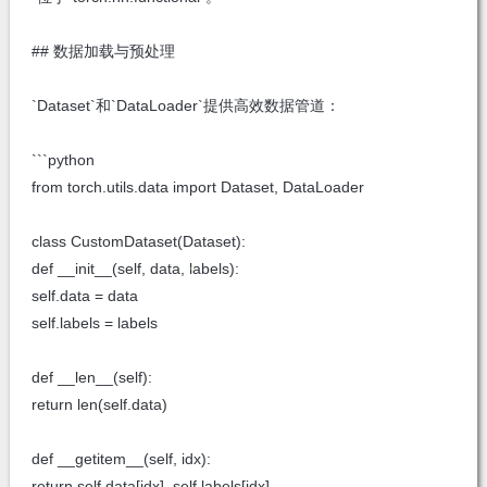
## 数据加载与预处理
`Dataset`和`DataLoader`提供高效数据管道：
```python
from torch.utils.data import Dataset, DataLoader
class CustomDataset(Dataset):
def __init__(self, data, labels):
self.data = data
self.labels = labels
def __len__(self):
return len(self.data)
def __getitem__(self, idx):
return self.data[idx], self.labels[idx]