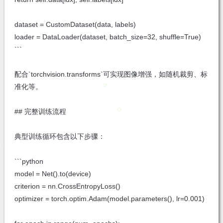
dataset = CustomDataset(data, labels)
loader = DataLoader(dataset, batch_size=32, shuffle=True)
```
配合`torchvision.transforms`可实现图像增强，如随机裁剪、标
准化等。
## 完整训练流程
典型训练循环包含以下步骤：
```python
model = Net().to(device)
criterion = nn.CrossEntropyLoss()
optimizer = torch.optim.Adam(model.parameters(), lr=0.001)