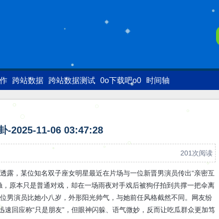
写作
跨站数据
跨站数据测试
0o下载吧o0
时间轴
2025-11-06 03:47:28
201次阅读
透露，某位知名双子座女明星最近在片场与一位新晋男演员传出“亲密互
触，原本只是普通对戏，却在一场雨夜对手戏后被狗仔拍到共撑一把伞离
这位男演员比她小八岁，外形阳光帅气，与她前任风格截然不同。网友纷
人迅速回应称“只是朋友”，但眼神闪躲、语气微妙，反而让吃瓜群众更加笃