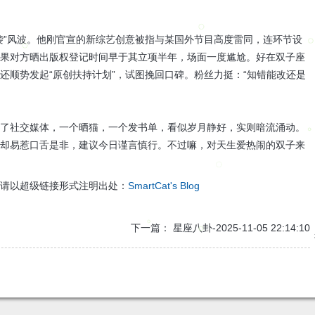
袭”风波。他刚官宣的新综艺创意被指与某国外节目高度雷同，连环节设
结果对方晒出版权登记时间早于其立项半年，场面一度尴尬。好在双子座
还顺势发起“原创扶持计划”，试图挽回口碑。粉丝力挺：“知错能改还是
新了社交媒体，一个晒猫，一个发书单，看似岁月静好，实则暗流涌动。
跃却易惹口舌是非，建议今日谨言慎行。不过嘛，对天生爱热闹的双子来
载请以超级链接形式注明出处：
SmartCat's Blog
下一篇：
星座八卦-2025-11-05 22:14:10