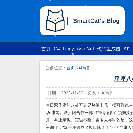
SmartCat's Blog
SmartCat's Blog
首页
C#
Unity
Asp.Net
代码生成器
AI
当前位置：
首页
>
AI写作
星座八卦-
日期： 2025-11-06 分类：
AI写作
今日双子座的八卦可真是热闹非凡！据可靠线人
动”绯闻。两人因合作一部都市情感剧而频繁接
开，举止亲昵、笑语不断。更耐人寻味的是，
纷调侃：“双子座果然又换口味了！”不过当事