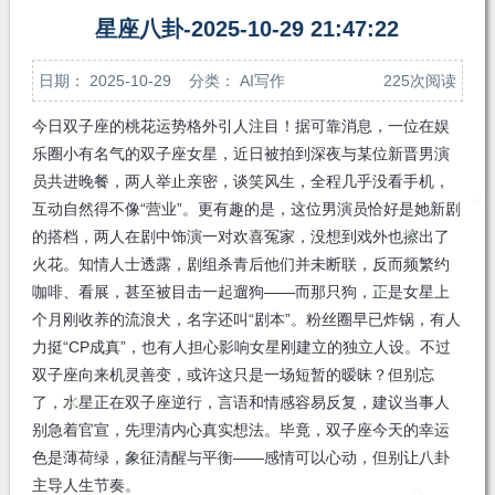
注
发私
星座八卦-2025-10-29 21:47:22
信
日期： 2025-10-29 分类：
AI写作
225次阅读
今日双子座的桃花运势格外引人注目！据可靠消息，一位在娱
乐圈小有名气的双子座女星，近日被拍到深夜与某位新晋男演
员共进晚餐，两人举止亲密，谈笑风生，全程几乎没看手机，
互动自然得不像“营业”。更有趣的是，这位男演员恰好是她新剧
的搭档，两人在剧中饰演一对欢喜冤家，没想到戏外也擦出了
火花。知情人士透露，剧组杀青后他们并未断联，反而频繁约
咖啡、看展，甚至被目击一起遛狗——而那只狗，正是女星上
个月刚收养的流浪犬，名字还叫“剧本”。粉丝圈早已炸锅，有人
力挺“CP成真”，也有人担心影响女星刚建立的独立人设。不过
双子座向来机灵善变，或许这只是一场短暂的暧昧？但别忘
了，水星正在双子座逆行，言语和情感容易反复，建议当事人
别急着官宣，先理清内心真实想法。毕竟，双子座今天的幸运
色是薄荷绿，象征清醒与平衡——感情可以心动，但别让八卦
主导人生节奏。