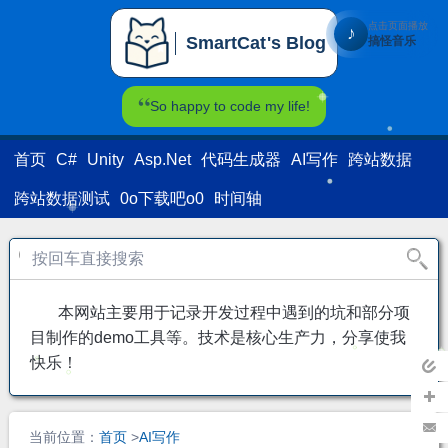
点击页面播放
♪
SmartCat's Blog
搞怪音乐
SmartCat's Blog
So happy to code my life!
首页
C#
Unity
Asp.Net
代码生成器
AI写作
跨站数据
跨站数据测试
0o下载吧o0
时间轴
本网站主要用于记录开发过程中遇到的坑和部分项
目制作的demo工具等。技术是核心生产力，分享使我
快乐！
返回
主页
加关
当前位置：
首页
>
AI写作