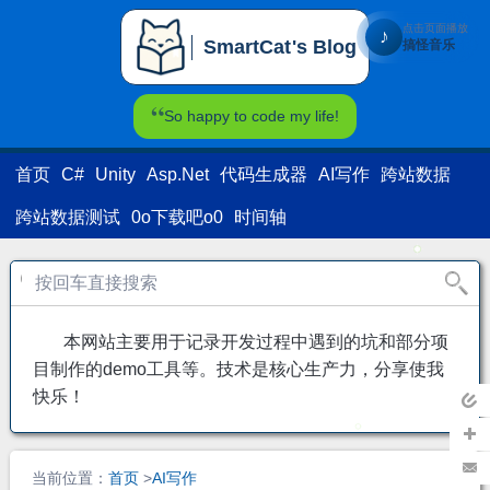
点击页面播放
♪
SmartCat's Blog
搞怪音乐
SmartCat's Blog
So happy to code my life!
首页
C#
Unity
Asp.Net
代码生成器
AI写作
跨站数据
跨站数据测试
0o下载吧o0
时间轴
本网站主要用于记录开发过程中遇到的坑和部分项
目制作的demo工具等。技术是核心生产力，分享使我
快乐！
返回
主页
加关
当前位置：
首页
>
AI写作