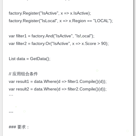
factory.Register("IsActive", x => x.IsActive);
factory.Register("IsLocal", x => x.Region == "LOCAL");
var filter1 = factory.And("IsActive", "IsLocal");
var filter2 = factory.Or("IsActive", x => x.Score > 90);
List
data = GetData();
// 应用组合条件
var result1 = data.Where(d => filter1.Compile()(d));
var result2 = data.Where(d => filter2.Compile()(d));
```
---
### 要求：