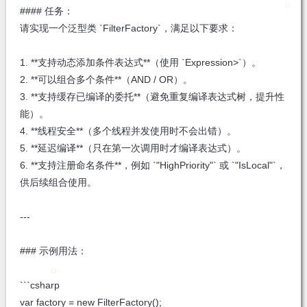
#### 任务：
请实现一个泛型类 `FilterFactory
`，满足以下要求：
1. **支持动态添加条件表达式**（使用 `Expression
>`）。
2. **可以组合多个条件**（AND / OR）。
3. **支持缓存已编译的委托**（避免重复编译表达式树，提升性
能）。
4. **线程安全**（多个线程并发使用时不会出错）。
5. **延迟编译**（只在第一次调用时才编译表达式）。
6. **支持注册命名条件**，例如 `"HighPriority"` 或 `"IsLocal"`，
供后续组合使用。
---
### 示例用法：
```csharp
var factory = new FilterFactory
();