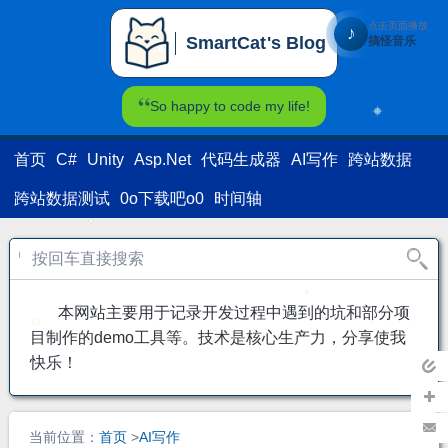
点击页面播放
♪
SmartCat's Blog
搞怪音乐
SmartCat's Blog
So happy to code my life!
首页
C#
Unity
Asp.Net
代码生成器
AI写作
跨站数据
跨站数据测试
0o下载吧o0
时间轴
本网站主要用于记录开发过程中遇到的坑和部分项
目制作的demo工具等。技术是核心生产力，分享使我
快乐！
返回
主页
加关
当前位置：
首页
>
AI写作