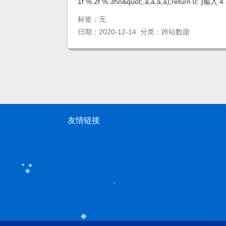
1f %.2f %.3f\n&quot;,a,a,a,a);return 0; }输入 4
标签：
无
日期：2020-12-14 分类：
跨站数据
友情链接