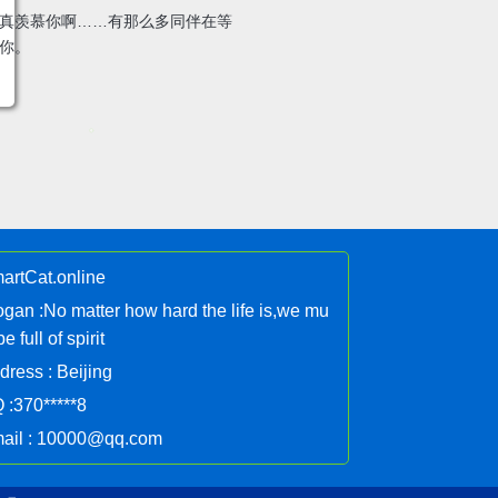
真羡慕你啊……有那么多同伴在等
你。
artCat.online
ogan :No matter how hard the life is,we mu
be full of spirit
dress : Beijing
 :370*****8
ail : 10000@qq.com