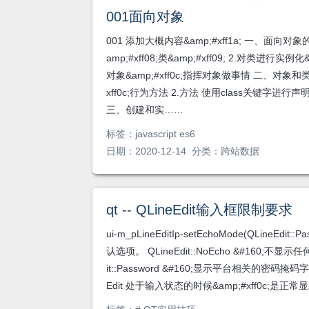
001面向对象
001 添加大概内容&amp;#xff1a; 一、面向
amp;#xff08;类&amp;#xff09; 2.对类
对象&amp;#xff0c;指挥对象做事情 二、对象和类
xff0c;行为方法 2.方法 使用class关键字进行声
三、创建和实……
标签：
javascript es6
日期：2020-12-14 分类：
跨站数据
qt -- QLineEdit输入框限制要求
ui-m_pLineEditIp-setEchoMode(QLineEdit
认选项。 QLineEdit::NoEcho &#160;不显示
it::Password &#160;显示平台相关的密码掩码字符
Edit 处于输入状态的时候&amp;#xff0c;是