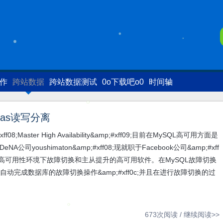
写作
跨站数据
跨站数据测试
0o下载吧o0
时间轴
las读写分离
f08;Master High Availability&amp;#xff09;目前在MySQL高可用方面是
公司youshimaton&amp;#xff08;现就职于Facebook公司&amp;#xff
MySQL高可用性环境下故障切换和主从提升的高可用软件。在MySQL故障切换
秒之内自动完成数据库的故障切换操作&amp;#xff0c;并且在进行故障切换的过
673次阅读 /
继续阅读>>