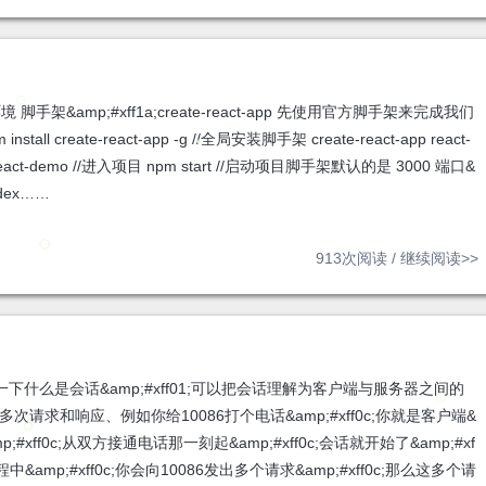
 环境 脚手架&amp;#xff1a;create-react-app 先使用官方脚手架来完成我们
tall create-react-app -g //全局安装脚手架 create-react-app react-
eact-demo //进入项目 npm start //启动项目脚手架默认的是 3000 端口&
dex……
913次阅读 /
继续阅读>>
下什么是会话&amp;#xff01;可以把会话理解为客户端与服务器之间的
含多次请求和响应、例如你给10086打个电话&amp;#xff0c;你就是客户端&
p;#xff0c;从双方接通电话那一刻起&amp;#xff0c;会话就开始了&amp;#xf
mp;#xff0c;你会向10086发出多个请求&amp;#xff0c;那么这多个请