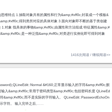
对象的思维特点 1.抽取对象共有的属性和行为&amp;#xff0c;封装成一个模板&
进行实例化&amp;#xff0c;得到类所对应的具体对象 3.面向对象即不断的基于类创建
 1.对象 指具体的事物&amp;#xff0c;由属性和方法组成 特征属性&amp;#
明&amp;#xff0c;是一种泛指&amp;#xff0c;对类进行实例化即可得到对象
1416次阅读 /
继续阅读>>
::Password);QLineEdit::Normal &#160;正常显示输入的字符&amp;#xff0c;默
任何输入&amp;#xff0c;常用于密码类型&amp;#xff0c;包括密码长度 QLineEd
&amp;#xff0c;而不是实际的字符输入。 QLineEdit::PasswordEchoOn
正常显示字符。 输入完毕之后,……